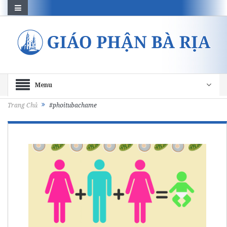
Menu
Trang Chủ
#phoitubachame