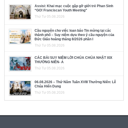
Assisi: Khai mạc cuộc gặp gỡ giới trẻ Phan Sinh
“GO! Franciscan Youth Meeting”
Thứ Tư 05.08.2026
Cầu nguyện cho việc loan báo Tin mừng tại các
thành phố – Suy niệm dựa theo ý cầu nguyện của
Đức Giáo hoàng tháng 8/2026 phần I
Thứ Tư 05.08.2026
CÁC BÀI SUY NIỆM LỜI CHÚA CHÚA NHẬT XIX
THƯỜNG NIÊN- A
Thứ Tư 05.08.2026
06.08.2026 – Thứ Năm Tuần XVIII Thường Niên: Lễ
Chúa Hiển Dung
Thứ Tư 05.08.2026