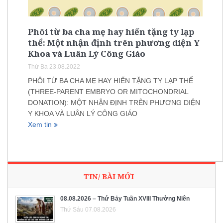
Phôi từ ba cha mẹ hay hiến tặng ty lạp
thể: Một nhận định trên phương diện Y
Khoa và Luân Lý Công Giáo
Thứ Ba 23.08.2022
PHÔI TỪ BA CHA MẸ HAY HIẾN TẶNG TY LẠP THỂ
(THREE-PARENT EMBRYO OR MITOCHONDRIAL
DONATION): MỘT NHẬN ĐỊNH TRÊN PHƯƠNG DIỆN
Y KHOA VÀ LUÂN LÝ CÔNG GIÁO
Xem tin
TIN/ BÀI MỚI
08.08.2026 – Thứ Bảy Tuần XVIII Thường Niên
Thứ Sáu 07.08.2026