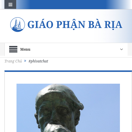
Menu
Trang Chủ
#phivatchat