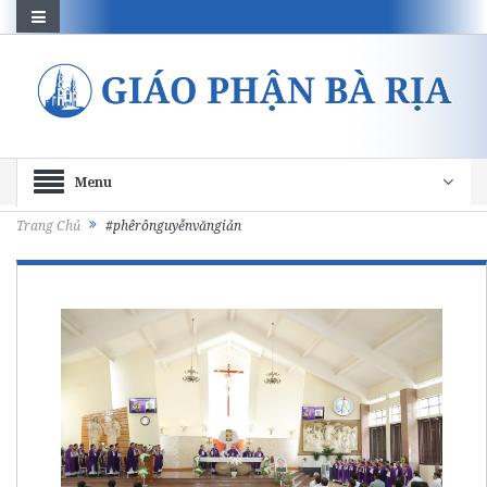
Menu
Trang Chủ
#phêrônguyễnvăngiản