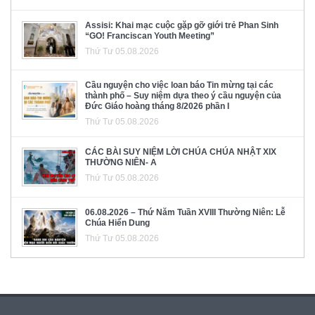
Assisi: Khai mạc cuộc gặp gỡ giới trẻ Phan Sinh
“GO! Franciscan Youth Meeting”
Thứ Tư 05.08.2026
Cầu nguyện cho việc loan báo Tin mừng tại các
thành phố – Suy niệm dựa theo ý cầu nguyện của
Đức Giáo hoàng tháng 8/2026 phần I
Thứ Tư 05.08.2026
CÁC BÀI SUY NIỆM LỜI CHÚA CHÚA NHẬT XIX
THƯỜNG NIÊN- A
Thứ Tư 05.08.2026
06.08.2026 – Thứ Năm Tuần XVIII Thường Niên: Lễ
Chúa Hiển Dung
Thứ Tư 05.08.2026