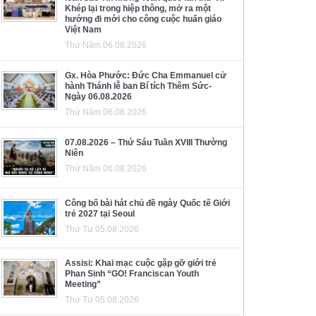
Khép lại trong hiệp thông, mở ra một
hướng đi mới cho công cuộc huấn giáo
Việt Nam
Thứ Năm 06.08.2026
Gx. Hòa Phước: Đức Cha Emmanuel cử
hành Thánh lễ ban Bí tích Thêm Sức-
Ngày 06.08.2026
Thứ Năm 06.08.2026
07.08.2026 – Thứ Sáu Tuần XVIII Thường
Niên
Thứ Năm 06.08.2026
Công bố bài hát chủ đề ngày Quốc tế Giới
trẻ 2027 tại Seoul
Thứ Tư 05.08.2026
Assisi: Khai mạc cuộc gặp gỡ giới trẻ
Phan Sinh “GO! Franciscan Youth
Meeting”
Thứ Tư 05.08.2026