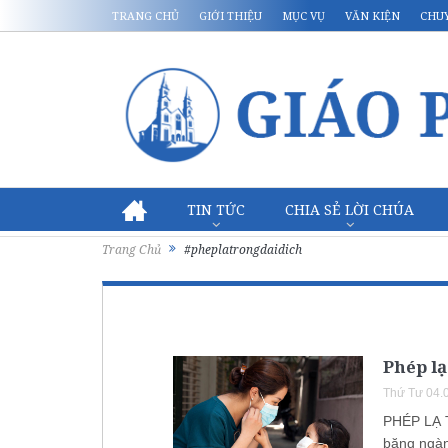
TRANG CHỦ
GIỚI THIỆU
MỤC VỤ
VĂN KIỆN
CHU
TIN TỨC
CHIA SẺ LỜI CHÚA
Trang Chủ
#pheplatrongdaidich
Phép lạ
Thứ Tư 04.
PHÉP LẠ 
băng ngàn