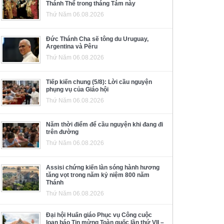
Thánh Thể trong tháng Tám này
Thứ Năm 06.08.2026
Đức Thánh Cha sẽ tông du Uruguay,
Argentina và Pêru
Thứ Năm 06.08.2026
Tiếp kiến chung (5/8): Lời cầu nguyện
phụng vụ của Giáo hội
Thứ Năm 06.08.2026
Năm thời điểm để cầu nguyện khi đang đi
trên đường
Thứ Năm 06.08.2026
Assisi chứng kiến làn sóng hành hương
tăng vọt trong năm kỷ niệm 800 năm
Thánh
Thứ Năm 06.08.2026
Đại hội Huấn giáo Phục vụ Công cuộc
loan báo Tin mừng Toàn quốc lần thứ VII –