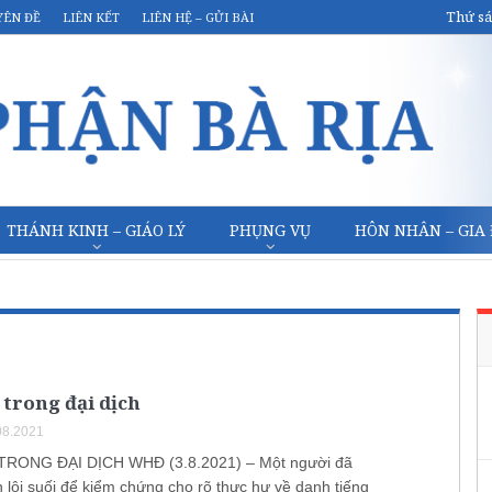
Thứ sá
YÊN ĐỀ
LIÊN KẾT
LIÊN HỆ – GỬI BÀI
THÁNH KINH – GIÁO LÝ
PHỤNG VỤ
HÔN NHÂN – GIA
 trong đại dịch
08.2021
TRONG ĐẠI DỊCH WHĐ (3.8.2021) – Một người đã
 lội suối để kiểm chứng cho rõ thực hư về danh tiếng