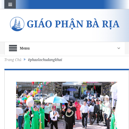
Menu
Trang Chủ
#phaolochudangkhai