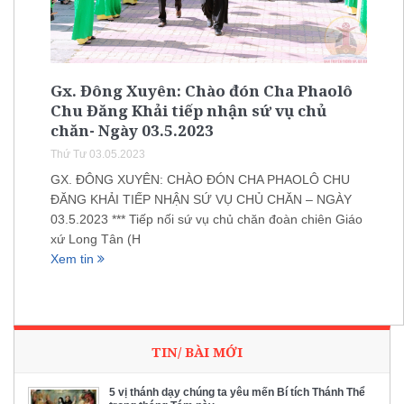
Gx. Đông Xuyên: Chào đón Cha Phaolô
Chu Đăng Khải tiếp nhận sứ vụ chủ
chăn- Ngày 03.5.2023
Thứ Tư 03.05.2023
GX. ĐÔNG XUYÊN: CHÀO ĐÓN CHA PHAOLÔ CHU
ĐĂNG KHẢI TIẾP NHẬN SỨ VỤ CHỦ CHĂN – NGÀY
03.5.2023 *** Tiếp nối sứ vụ chủ chăn đoàn chiên Giáo
xứ Long Tân (H
Xem tin
TIN/ BÀI MỚI
5 vị thánh dạy chúng ta yêu mến Bí tích Thánh Thể