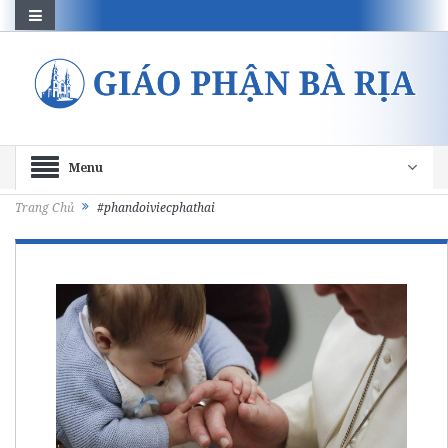
Menu
Trang Chủ
#phandoiviecphathai