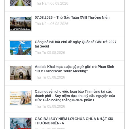
Thứ Năm 06.08.2026
07.08.2026 – Thứ Sáu Tuần XVIII Thường Niên
Thứ Năm 06.08.2026
Công bố bài hát chủ đề ngày Quốc tế Giới trẻ 2027
tại Seoul
Thứ Tư 05.08.2026
Assisi: Khai mạc cuộc gặp gỡ giới trẻ Phan Sinh
“GO! Franciscan Youth Meeting”
Thứ Tư 05.08.2026
Cầu nguyện cho việc loan báo Tin mừng tại các
thành phố – Suy niệm dựa theo ý cầu nguyện của
Đức Giáo hoàng tháng 8/2026 phần I
Thứ Tư 05.08.2026
CÁC BÀI SUY NIỆM LỜI CHÚA CHÚA NHẬT XIX
THƯỜNG NIÊN- A