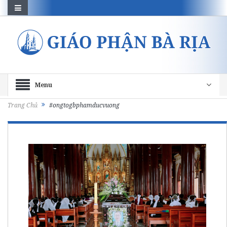
Menu
Trang Chủ
#ongtogbphamducvuong