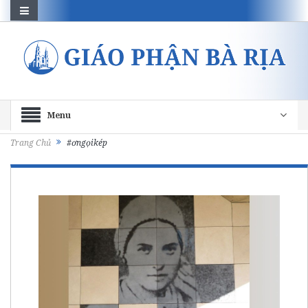
Menu
Trang Chủ
#ơngọikép