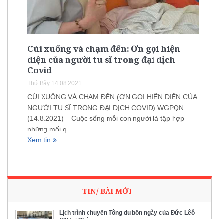
Cúi xuống và chạm đến: Ơn gọi hiện
diện của người tu sĩ trong đại dịch
Covid
Thứ Bảy 14.08.2021
CÚI XUỐNG VÀ CHẠM ĐẾN (ƠN GỌI HIỆN DIỆN CỦA
NGƯỜI TU SĨ TRONG ĐẠI DỊCH COVID) WGPQN
(14.8.2021) – Cuộc sống mỗi con người là tập hợp
những mối q
Xem tin
TIN/ BÀI MỚI
Lịch trình chuyến Tông du bốn ngày của Đức Lêô