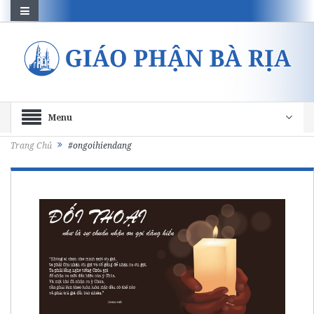
Menu
Trang Chủ
#ongoihiendang