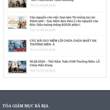
“GO! Franciscan Youth Meeting”
Thứ Tư 05.08.2026
Cầu nguyện cho việc loan báo Tin mừng tại các
thành phố – Suy niệm dựa theo ý cầu nguyện của
Đức Giáo hoàng tháng 8/2026 phần I
Thứ Tư 05.08.2026
CÁC BÀI SUY NIỆM LỜI CHÚA CHÚA NHẬT XIX
THƯỜNG NIÊN- A
Thứ Tư 05.08.2026
06.08.2026 – Thứ Năm Tuần XVIII Thường Niên: Lễ
Chúa Hiển Dung
Thứ Tư 05.08.2026
TÒA GIÁM MỤC BÀ RỊA