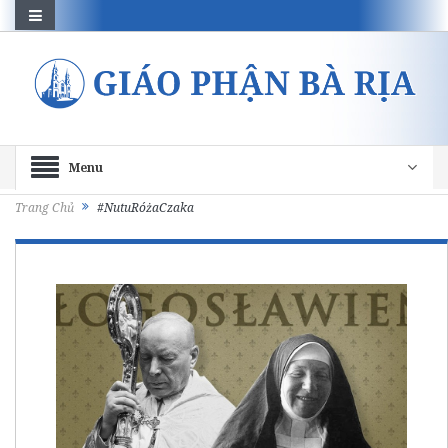
Menu
Trang Chủ
#NutuRóżaCzaka