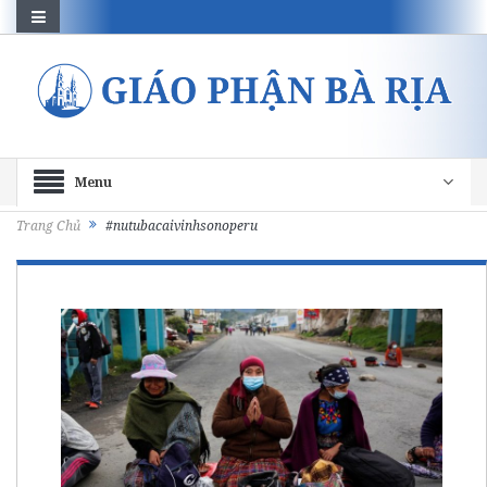
Menu
Trang Chủ
#nutubacaivinhsonoperu