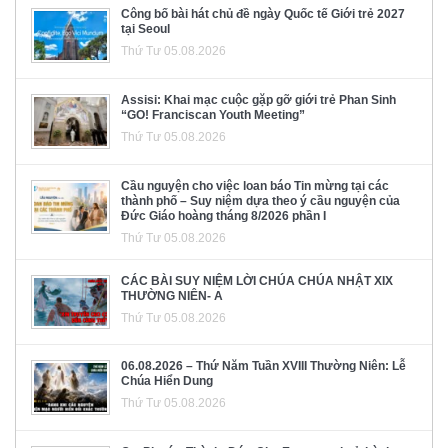
Công bố bài hát chủ đề ngày Quốc tế Giới trẻ 2027
tại Seoul
Thứ Tư 05.08.2026
Assisi: Khai mạc cuộc gặp gỡ giới trẻ Phan Sinh
“GO! Franciscan Youth Meeting”
Thứ Tư 05.08.2026
Cầu nguyện cho việc loan báo Tin mừng tại các
thành phố – Suy niệm dựa theo ý cầu nguyện của
Đức Giáo hoàng tháng 8/2026 phần I
Thứ Tư 05.08.2026
CÁC BÀI SUY NIỆM LỜI CHÚA CHÚA NHẬT XIX
THƯỜNG NIÊN- A
Thứ Tư 05.08.2026
06.08.2026 – Thứ Năm Tuần XVIII Thường Niên: Lễ
Chúa Hiển Dung
Thứ Tư 05.08.2026