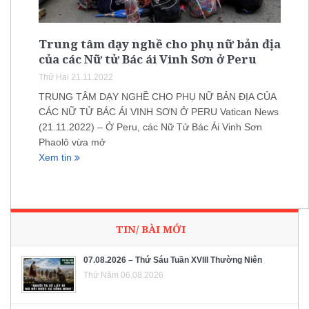
Trung tâm dạy nghề cho phụ nữ bản địa
của các Nữ tử Bác ái Vinh Sơn ở Peru
Thứ Hai 21.11.2022
TRUNG TÂM DẠY NGHỀ CHO PHỤ NỮ BẢN ĐỊA CỦA
CÁC NỮ TỬ BÁC ÁI VINH SƠN Ở PERU Vatican News
(21.11.2022) – Ở Peru, các Nữ Tử Bác Ái Vinh Sơn
Phaolô vừa mở
Xem tin
TIN/ BÀI MỚI
07.08.2026 – Thứ Sáu Tuần XVIII Thường Niên
Thứ Năm 06.08.2026