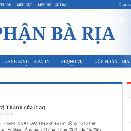
Thứ bả
YÊN ĐỀ
LIÊN KẾT
LIÊN HỆ – GỬI BÀI
THÁNH KINH – GIÁO LÝ
PHỤNG VỤ
HÔN NHÂN – GIA
vị Thánh của Iraq
.03.2021
 THÁNH CỦA IRAQ Theo chiều kim đồng hồ từ trên
trái: Edêkien, Ápraham, Giôna, Tông đồ Giuđa (Tađêô)