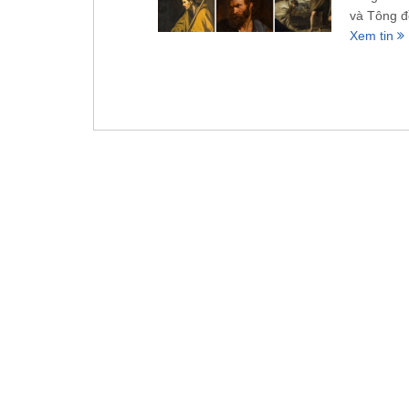
và Tông đ
Xem tin