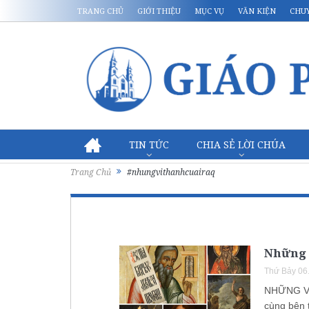
TRANG CHỦ
GIỚI THIỆU
MỤC VỤ
VĂN KIỆN
CHU
TIN TỨC
CHIA SẺ LỜI CHÚA
Trang Chủ
#nhungvithanhcuairaq
Những 
Thứ Bảy 06
NHỮNG VỊ
cùng bên 