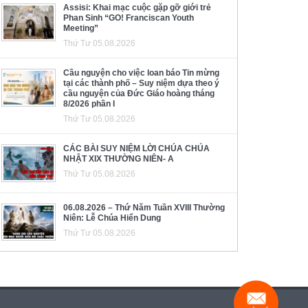
Assisi: Khai mạc cuộc gặp gỡ giới trẻ
Phan Sinh “GO! Franciscan Youth
Meeting”
Thứ Tư 05.08.2026
Cầu nguyện cho việc loan báo Tin mừng
tại các thành phố – Suy niệm dựa theo ý
cầu nguyện của Đức Giáo hoàng tháng
8/2026 phần I
Thứ Tư 05.08.2026
CÁC BÀI SUY NIỆM LỜI CHÚA CHÚA
NHẬT XIX THƯỜNG NIÊN- A
Thứ Tư 05.08.2026
06.08.2026 – Thứ Năm Tuần XVIII Thường
Niên: Lễ Chúa Hiển Dung
Thứ Tư 05.08.2026