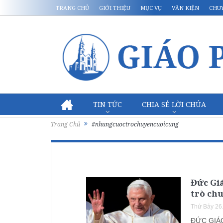
TRANG CHỦ
GIỚI THIỆU
MỤC VỤ
VĂN KIỆN
CHU
TIN TỨC
CHIA SẺ LỜI CHÚA
Trang Chủ
#nhungcuoctrochuyencuoicung
Đức Gi
trò chu
Thứ Bảy 26
ĐỨC GIÁ