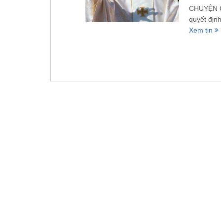
CHUYỆN C
quyết địn
Xem tin