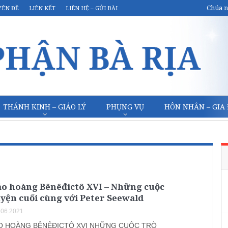
Chúa n
YÊN ĐỀ
LIÊN KẾT
LIÊN HỆ – GỬI BÀI
THÁNH KINH – GIÁO LÝ
PHỤNG VỤ
HÔN NHÂN – GIA
áo hoàng Bênêđictô XVI – Những cuộc
yện cuối cùng với Peter Seewald
.06.2021
O HOÀNG BÊNÊĐICTÔ XVI NHỮNG CUỘC TRÒ