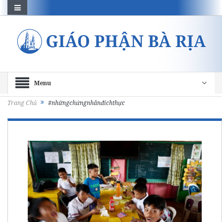
Menu
Trang Chủ
#nhữngchứngnhânđíchthực