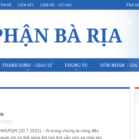
Thứ nă
YÊN ĐỀ
LIÊN KẾT
LIÊN HỆ – GỬI BÀI
THÁNH KINH – GIÁO LÝ
PHỤNG VỤ
HÔN NHÂN – GIA
im
07.2021
WGPQN (20.7.2021) – Ai trong chúng ta cũng đều
người chỉ có thể sống khi hơi thở vẫn còn và nhịp tim