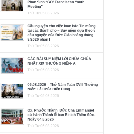
Phan Sinh “GO! Franciscan Youth
Meeting”
Thứ Tư 05.08.2026
Cầu nguyện cho việc loan báo Tin mừng
tại các thành phố – Suy niệm dựa theo ý
cầu nguyện của Đức Giáo hoàng tháng
8/2026 phần I
Thứ Tư 05.08.2026
CÁC BÀI SUY NIỆM LỜI CHÚA CHÚA
NHẬT XIX THƯỜNG NIÊN- A
Thứ Tư 05.08.2026
06.08.2026 – Thứ Năm Tuần XVIII Thường
Niên: Lễ Chúa Hiển Dung
Thứ Tư 05.08.2026
Gx. Phước Thành: Đức Cha Emmanuel
cử hành Thánh lễ ban Bí tích Thêm Sức-
Ngày 04.8.2026
Thứ Tư 05.08.2026