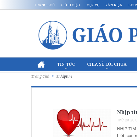
TRANG CHỦ
GIỚI THIỆU
MỤC VỤ
VĂN KIỆN
CHU
TIN TỨC
CHIA SẺ LỜI CHÚA
Trang Chủ
#nhiptim
Nhịp t
Thứ Ba 20.
NHỊP TIM 
biết, con 