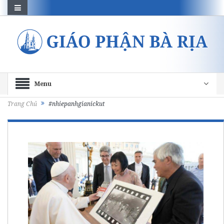
Menu
Trang Chủ
#nhiepanhgianickut