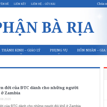
Chúa n
YÊN ĐỀ
LIÊN KẾT
LIÊN HỆ – GỬI BÀI
THÁNH KINH – GIÁO LÝ
PHỤNG VỤ
HÔN NHÂN – GIA
iên đới của ĐTC dành cho những người
ổ ở Zambia
.08.2020
 đới của ĐTC dành cho những người đói khổ ở Zambia