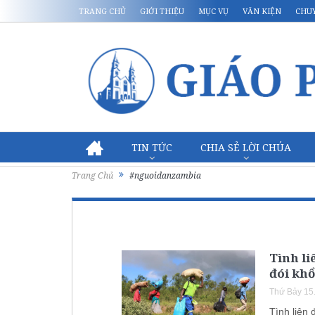
TRANG CHỦ
GIỚI THIỆU
MỤC VỤ
VĂN KIỆN
CHU
TIN TỨC
CHIA SẺ LỜI CHÚA
Trang Chủ
#nguoidanzambia
Tình l
đói kh
Thứ Bảy 15
Tình liên