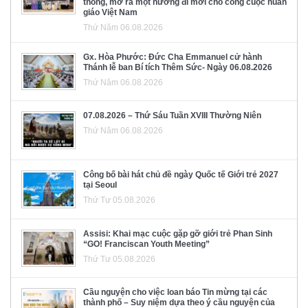
thông, mở ra một hướng đi mới cho công cuộc huấn
giáo Việt Nam
Thứ Năm 06.08.2026
Gx. Hòa Phước: Đức Cha Emmanuel cử hành
Thánh lễ ban Bí tích Thêm Sức- Ngày 06.08.2026
Thứ Năm 06.08.2026
07.08.2026 – Thứ Sáu Tuần XVIII Thường Niên
Thứ Năm 06.08.2026
Công bố bài hát chủ đề ngày Quốc tế Giới trẻ 2027
tại Seoul
Thứ Tư 05.08.2026
Assisi: Khai mạc cuộc gặp gỡ giới trẻ Phan Sinh
“GO! Franciscan Youth Meeting”
Thứ Tư 05.08.2026
Cầu nguyện cho việc loan báo Tin mừng tại các
thành phố – Suy niệm dựa theo ý cầu nguyện của