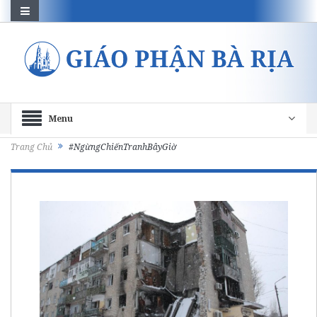
Menu
Trang Chủ
#NgừngChiếnTranhBâyGiờ