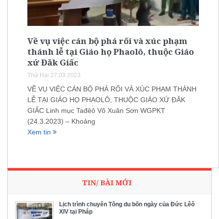
Về vụ việc cán bộ phá rối và xúc phạm
thánh lễ tại Giáo họ Phaolô, thuộc Giáo
xứ Đăk Giấc
Thứ Hai 27.03.2023
VỀ VỤ VIỆC CÁN BỘ PHÁ RỐI VÀ XÚC PHẠM THÁNH
LỄ TẠI GIÁO HỌ PHAOLÔ, THUỘC GIÁO XỨ ĐĂK
GIẤC Linh mục Tađêô Võ Xuân Sơn WGPKT
(24.3.2023) – Khoảng
Xem tin
TIN/ BÀI MỚI
Lịch trình chuyến Tông du bốn ngày của Đức Lêô
XIV tại Pháp