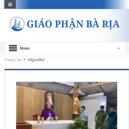
Menu
Trang Chủ
#NgocHoi