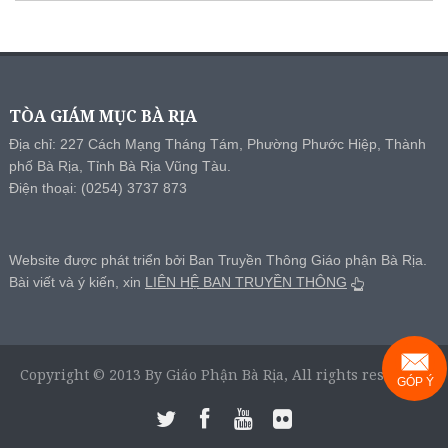
TÒA GIÁM MỤC BÀ RỊA
Địa chỉ: 227 Cách Mạng Tháng Tám, Phường Phước Hiệp, Thành
phố Bà Rịa, Tỉnh Bà Rịa Vũng Tàu.
Điện thoại: (0254) 3737 873
Website được phát triển bởi Ban Truyền Thông Giáo phận Bà Rịa.
Bài viết và ý kiến, xin
LIÊN HỆ BAN TRUYỀN THÔNG
Copyright © 2013 By Giáo Phận Bà Rịa, All rights reserved.
GÓP Ý