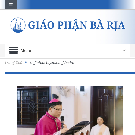
Menu
Trang Chủ
#nghithuctuyenxungductin