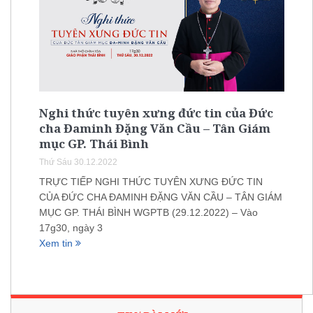
Nghi thức tuyên xưng đức tin của Đức
cha Đaminh Đặng Văn Cầu – Tân Giám
mục GP. Thái Bình
Thứ Sáu 30.12.2022
TRỰC TIẾP NGHI THỨC TUYÊN XƯNG ĐỨC TIN
CỦA ĐỨC CHA ĐAMINH ĐẶNG VĂN CẦU – TÂN GIÁM
MỤC GP. THÁI BÌNH WGPTB (29.12.2022) – Vào
17g30, ngày 3
Xem tin