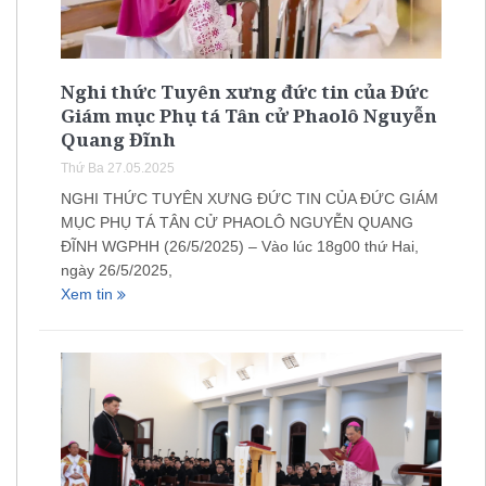
Nghi thức Tuyên xưng đức tin của Đức
Giám mục Phụ tá Tân cử Phaolô Nguyễn
Quang Đĩnh
Thứ Ba 27.05.2025
NGHI THỨC TUYÊN XƯNG ĐỨC TIN CỦA ĐỨC GIÁM
MỤC PHỤ TÁ TÂN CỬ PHAOLÔ NGUYỄN QUANG
ĐĨNH WGPHH (26/5/2025) – Vào lúc 18g00 thứ Hai,
ngày 26/5/2025,
Xem tin