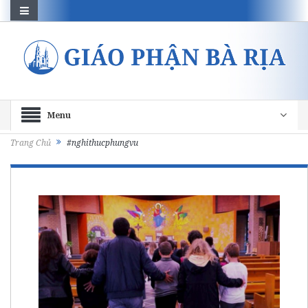
Menu
Trang Chủ
#nghithucphungvu