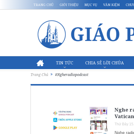
TRANG CHỦ
GIỚI THIỆU
MỤC VỤ
VĂN KIỆN
CHU
TIN TỨC
CHIA SẺ LỜI CHÚA
Trang Chủ
#Ngheradiopodcast
Nghe r
Vatican
Thứ Bảy 15
Nghe radi