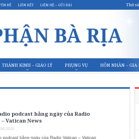
Thứ sá
YÊN ĐỀ
LIÊN KẾT
LIÊN HỆ – GỬI BÀI
THÁNH KINH – GIÁO LÝ
PHỤNG VỤ
HÔN NHÂN – GIA
adio podcast hằng ngày của Radio
 – Vatican News
.08.2020
o podcast hằng ngày của Radio Vatican – Vatican