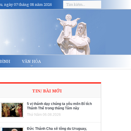
u, ngày 07 tháng 08 năm 2026
 ĐÌNH
VĂN HÓA
TIN/ BÀI MỚI
5 vị thánh dạy chúng ta yêu mến Bí tích
Thánh Thể trong tháng Tám này
Thứ Năm 06.08.2026
Đức Thánh Cha sẽ tông du Uruguay,