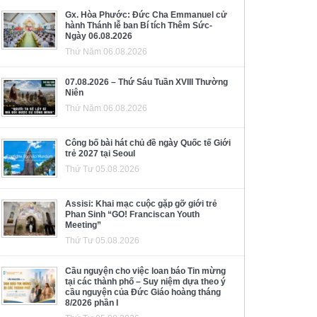
Gx. Hòa Phước: Đức Cha Emmanuel cử
hành Thánh lễ ban Bí tích Thêm Sức-
Ngày 06.08.2026
Thứ Năm 06.08.2026
07.08.2026 – Thứ Sáu Tuần XVIII Thường
Niên
Thứ Năm 06.08.2026
Công bố bài hát chủ đề ngày Quốc tế Giới
trẻ 2027 tại Seoul
Thứ Tư 05.08.2026
Assisi: Khai mạc cuộc gặp gỡ giới trẻ
Phan Sinh “GO! Franciscan Youth
Meeting”
Thứ Tư 05.08.2026
Cầu nguyện cho việc loan báo Tin mừng
tại các thành phố – Suy niệm dựa theo ý
cầu nguyện của Đức Giáo hoàng tháng
8/2026 phần I