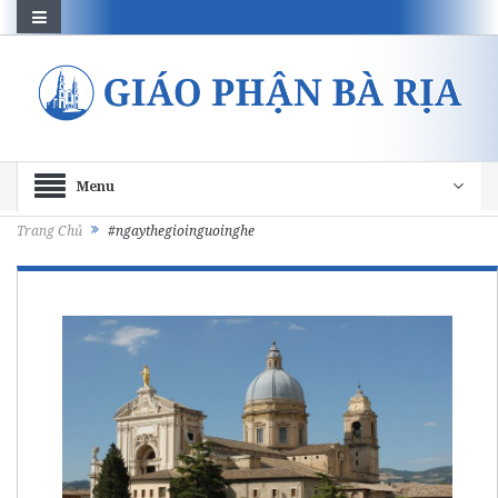
Menu
Trang Chủ
#ngaythegioinguoinghe