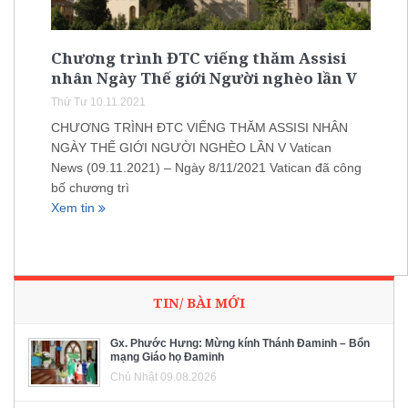
Chương trình ĐTC viếng thăm Assisi
nhân Ngày Thế giới Người nghèo lần V
Thứ Tư 10.11.2021
CHƯƠNG TRÌNH ĐTC VIẾNG THĂM ASSISI NHÂN
NGÀY THẾ GIỚI NGƯỜI NGHÈO LẦN V Vatican
News (09.11.2021) – Ngày 8/11/2021 Vatican đã công
bố chương trì
Xem tin
TIN/ BÀI MỚI
Gx. Phước Hưng: Mừng kính Thánh Đaminh – Bổn
mạng Giáo họ Đaminh
Chủ Nhật 09.08.2026