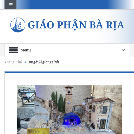
Menu
Trang Chủ
#ngàylễgiángsinh