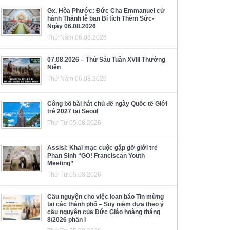
Gx. Hòa Phước: Đức Cha Emmanuel cử
hành Thánh lễ ban Bí tích Thêm Sức-
Ngày 06.08.2026
Thứ Năm 06.08.2026
07.08.2026 – Thứ Sáu Tuần XVIII Thường
Niên
Thứ Năm 06.08.2026
Công bố bài hát chủ đề ngày Quốc tế Giới
trẻ 2027 tại Seoul
Thứ Tư 05.08.2026
Assisi: Khai mạc cuộc gặp gỡ giới trẻ
Phan Sinh “GO! Franciscan Youth
Meeting”
Thứ Tư 05.08.2026
Cầu nguyện cho việc loan báo Tin mừng
tại các thành phố – Suy niệm dựa theo ý
cầu nguyện của Đức Giáo hoàng tháng
8/2026 phần I