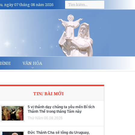
u, ngày 07 tháng 08 năm 2026
 ĐÌNH
VĂN HÓA
TIN/ BÀI MỚI
5 vị thánh dạy chúng ta yêu mến Bí tích
Thánh Thể trong tháng Tám này
Thứ Năm 06.08.2026
Đức Thánh Cha sẽ tông du Uruguay,