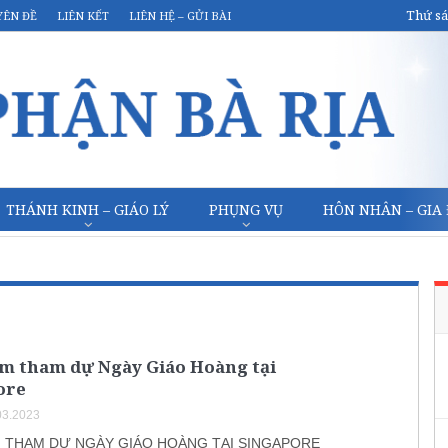
Thứ sá
YÊN ĐỀ
LIÊN KẾT
LIÊN HỆ – GỬI BÀI
THÁNH KINH – GIÁO LÝ
PHỤNG VỤ
HÔN NHÂN – GIA
am tham dự Ngày Giáo Hoàng tại
ore
03.2023
M THAM DỰ NGÀY GIÁO HOÀNG TẠI SINGAPORE