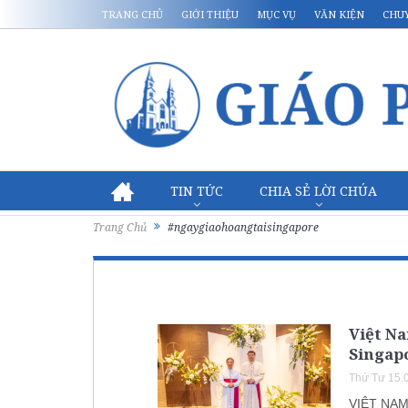
TRANG CHỦ
GIỚI THIỆU
MỤC VỤ
VĂN KIỆN
CHU
TIN TỨC
CHIA SẺ LỜI CHÚA
Trang Chủ
#ngaygiaohoangtaisingapore
Việt N
Singap
Thứ Tư 15.
VIỆT NA