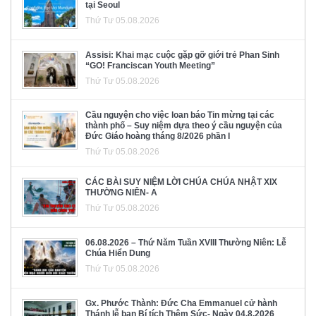
tại Seoul
Thứ Tư 05.08.2026
Assisi: Khai mạc cuộc gặp gỡ giới trẻ Phan Sinh
“GO! Franciscan Youth Meeting”
Thứ Tư 05.08.2026
Cầu nguyện cho việc loan báo Tin mừng tại các
thành phố – Suy niệm dựa theo ý cầu nguyện của
Đức Giáo hoàng tháng 8/2026 phần I
Thứ Tư 05.08.2026
CÁC BÀI SUY NIỆM LỜI CHÚA CHÚA NHẬT XIX
THƯỜNG NIÊN- A
Thứ Tư 05.08.2026
06.08.2026 – Thứ Năm Tuần XVIII Thường Niên: Lễ
Chúa Hiển Dung
Thứ Tư 05.08.2026
Gx. Phước Thành: Đức Cha Emmanuel cử hành
Thánh lễ ban Bí tích Thêm Sức- Ngày 04.8.2026