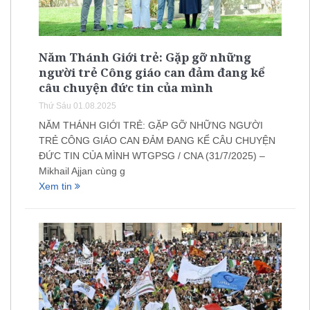
Năm Thánh Giới trẻ: Gặp gỡ những
người trẻ Công giáo can đảm đang kể
câu chuyện đức tin của mình
Thứ Sáu 01.08.2025
NĂM THÁNH GIỚI TRẺ: GẶP GỠ NHỮNG NGƯỜI
TRẺ CÔNG GIÁO CAN ĐẢM ĐANG KỂ CÂU CHUYỆN
ĐỨC TIN CỦA MÌNH WTGPSG / CNA (31/7/2025) –
Mikhail Ajjan cùng g
Xem tin