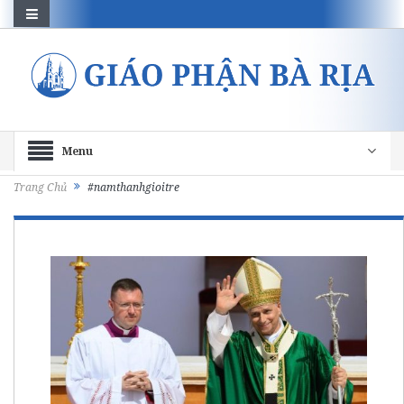
Menu
Trang Chủ
#namthanhgioitre