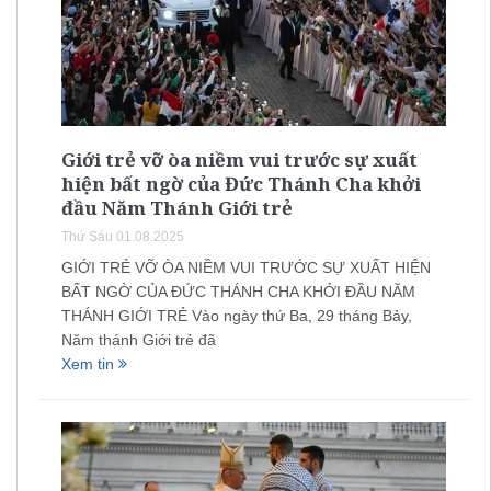
Giới trẻ vỡ òa niềm vui trước sự xuất
hiện bất ngờ của Đức Thánh Cha khởi
đầu Năm Thánh Giới trẻ
Thứ Sáu 01.08.2025
GIỚI TRẺ VỠ ÒA NIỀM VUI TRƯỚC SỰ XUẤT HIỆN
BẤT NGỜ CỦA ĐỨC THÁNH CHA KHỞI ĐẦU NĂM
THÁNH GIỚI TRẺ Vào ngày thứ Ba, 29 tháng Bảy,
Năm thánh Giới trẻ đã
Xem tin