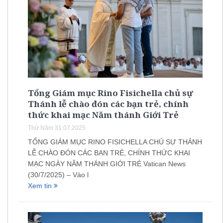
Tổng Giám mục Rino Fisichella chủ sự
Thánh lễ chào đón các bạn trẻ, chính
thức khai mạc Năm thánh Giới Trẻ
Thứ Năm 31.07.2025
TỔNG GIÁM MỤC RINO FISICHELLA CHỦ SỰ THÁNH
LỄ CHÀO ĐÓN CÁC BẠN TRẺ, CHÍNH THỨC KHAI
MẠC NGÀY NĂM THÁNH GIỚI TRẺ Vatican News
(30/7/2025) – Vào l
Xem tin