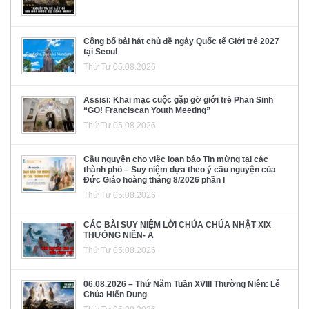
Công bố bài hát chủ đề ngày Quốc tế Giới trẻ 2027
tại Seoul
Thứ Tư 05.08.2026
Assisi: Khai mạc cuộc gặp gỡ giới trẻ Phan Sinh
“GO! Franciscan Youth Meeting”
Thứ Tư 05.08.2026
Cầu nguyện cho việc loan báo Tin mừng tại các
thành phố – Suy niệm dựa theo ý cầu nguyện của
Đức Giáo hoàng tháng 8/2026 phần I
Thứ Tư 05.08.2026
CÁC BÀI SUY NIỆM LỜI CHÚA CHÚA NHẬT XIX
THƯỜNG NIÊN- A
Thứ Tư 05.08.2026
06.08.2026 – Thứ Năm Tuần XVIII Thường Niên: Lễ
Chúa Hiển Dung