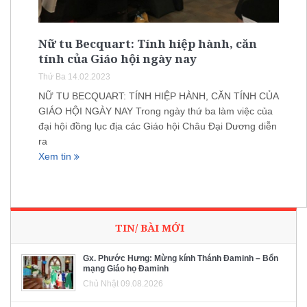
Nữ tu Becquart: Tính hiệp hành, căn
tính của Giáo hội ngày nay
Thứ Ba 14.02.2023
NỮ TU BECQUART: TÍNH HIỆP HÀNH, CĂN TÍNH CỦA
GIÁO HỘI NGÀY NAY Trong ngày thứ ba làm việc của
đại hội đồng lục địa các Giáo hội Châu Đại Dương diễn
ra
Xem tin
TIN/ BÀI MỚI
Gx. Phước Hưng: Mừng kính Thánh Đaminh – Bổn
mạng Giáo họ Đaminh
Chủ Nhật 09.08.2026