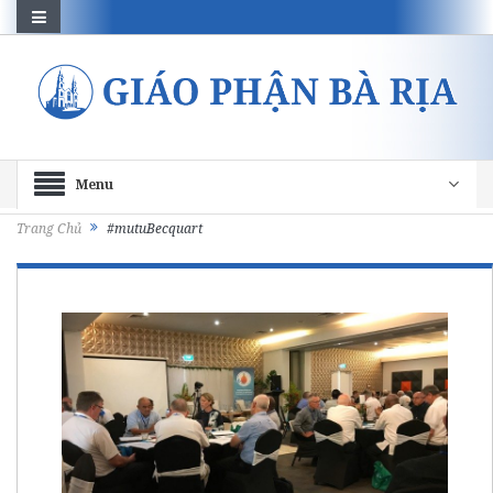
Menu
Trang Chủ
#mutuBecquart