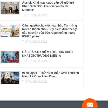
Assisi: Khai mạc cuộc gặp gỡ giới trẻ
Phan Sinh “GO! Franciscan Youth
Meeting”
Thứ Tư 05.08.2026
Cầu nguyện cho việc loan báo Tin mừng
tại các thành phố – Suy niệm dựa theo ý
cầu nguyện của Đức Giáo hoàng tháng
8/2026 phần I
Thứ Tư 05.08.2026
CÁC BÀI SUY NIỆM LỜI CHÚA CHÚA
NHẬT XIX THƯỜNG NIÊN- A
Thứ Tư 05.08.2026
06.08.2026 – Thứ Năm Tuần XVIII Thường
Niên: Lễ Chúa Hiển Dung
Thứ Tư 05.08.2026