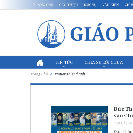
TRANG CHỦ
GIỚI THIỆU
MỤC VỤ
VĂN KIỆN
CHU
TIN TỨC
CHIA SẺ LỜI CHÚA
Trang Chủ
#muoivihienthanh
Đức Th
vào Ch
Thứ Bảy 14
Đức Thánh