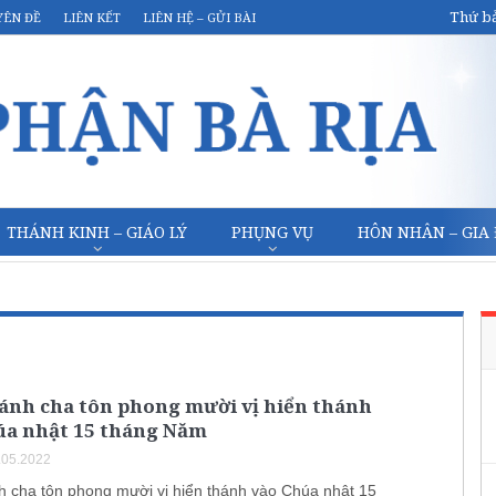
Thứ bả
YÊN ĐỀ
LIÊN KẾT
LIÊN HỆ – GỬI BÀI
THÁNH KINH – GIÁO LÝ
PHỤNG VỤ
HÔN NHÂN – GIA
ánh cha tôn phong mười vị hiển thánh
úa nhật 15 tháng Năm
.05.2022
 cha tôn phong mười vị hiển thánh vào Chúa nhật 15