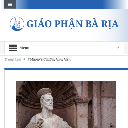
Menu
Trang Chủ
#MuoiNetCuaSuThanThien