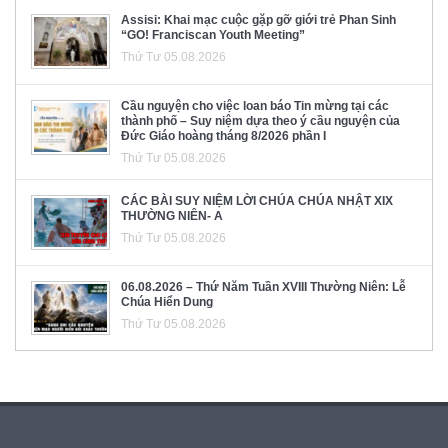
Assisi: Khai mạc cuộc gặp gỡ giới trẻ Phan Sinh
“GO! Franciscan Youth Meeting”
Thứ Tư 05.08.2026
Cầu nguyện cho việc loan báo Tin mừng tại các
thành phố – Suy niệm dựa theo ý cầu nguyện của
Đức Giáo hoàng tháng 8/2026 phần I
Thứ Tư 05.08.2026
CÁC BÀI SUY NIỆM LỜI CHÚA CHÚA NHẬT XIX
THƯỜNG NIÊN- A
Thứ Tư 05.08.2026
06.08.2026 – Thứ Năm Tuần XVIII Thường Niên: Lễ
Chúa Hiển Dung
Thứ Tư 05.08.2026