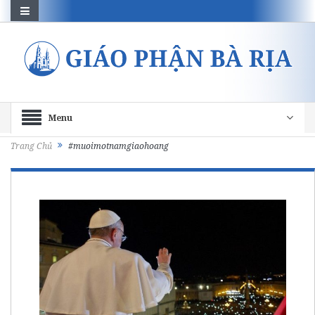
Menu
Trang Chủ
#muoimotnamgiaohoang