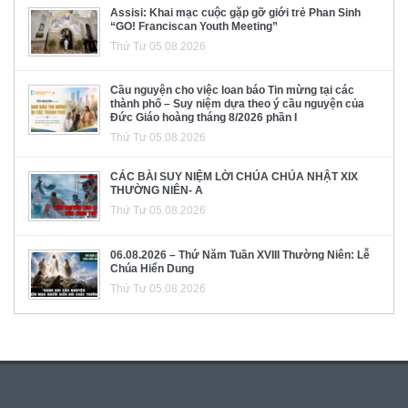
Assisi: Khai mạc cuộc gặp gỡ giới trẻ Phan Sinh
“GO! Franciscan Youth Meeting”
Thứ Tư 05.08.2026
Cầu nguyện cho việc loan báo Tin mừng tại các
thành phố – Suy niệm dựa theo ý cầu nguyện của
Đức Giáo hoàng tháng 8/2026 phần I
Thứ Tư 05.08.2026
CÁC BÀI SUY NIỆM LỜI CHÚA CHÚA NHẬT XIX
THƯỜNG NIÊN- A
Thứ Tư 05.08.2026
06.08.2026 – Thứ Năm Tuần XVIII Thường Niên: Lễ
Chúa Hiển Dung
Thứ Tư 05.08.2026