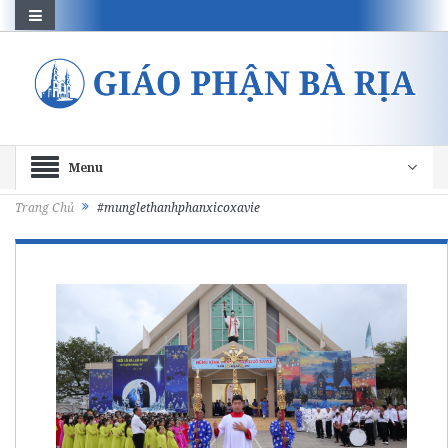
Menu
Trang Chủ
#munglethanhphanxicoxavie