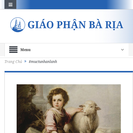
Menu
Trang Chủ
#muctunhanlanh