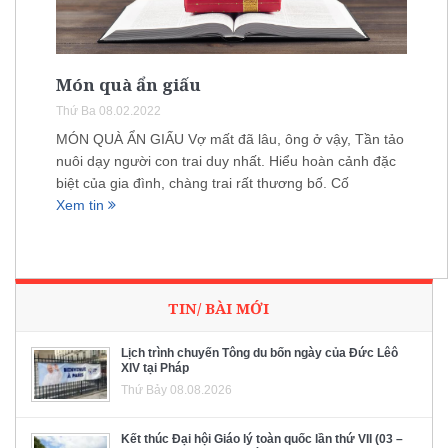
Món quà ẩn giấu
Thứ Ba 08.02.2022
MÓN QUÀ ẨN GIẤU Vợ mất đã lâu, ông ở vậy, Tần tảo
nuôi dạy người con trai duy nhất. Hiểu hoàn cảnh đặc
biệt của gia đình, chàng trai rất thương bố. Cố
Xem tin
TIN/ BÀI MỚI
Lịch trình chuyến Tông du bốn ngày của Đức Lêô
XIV tại Pháp
Thứ Bảy 08.08.2026
Kết thúc Đại hội Giáo lý toàn quốc lần thứ VII (03 –