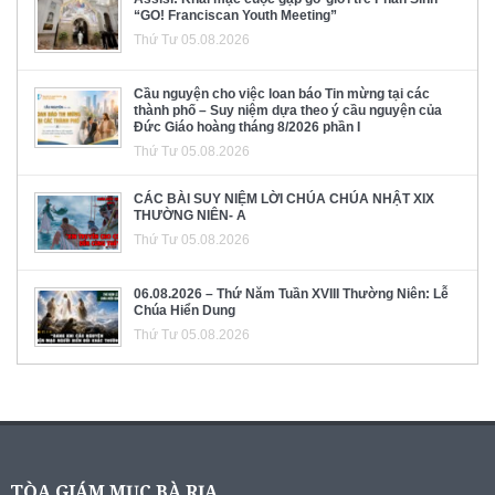
“GO! Franciscan Youth Meeting”
Thứ Tư 05.08.2026
Cầu nguyện cho việc loan báo Tin mừng tại các
thành phố – Suy niệm dựa theo ý cầu nguyện của
Đức Giáo hoàng tháng 8/2026 phần I
Thứ Tư 05.08.2026
CÁC BÀI SUY NIỆM LỜI CHÚA CHÚA NHẬT XIX
THƯỜNG NIÊN- A
Thứ Tư 05.08.2026
06.08.2026 – Thứ Năm Tuần XVIII Thường Niên: Lễ
Chúa Hiển Dung
Thứ Tư 05.08.2026
TÒA GIÁM MỤC BÀ RỊA