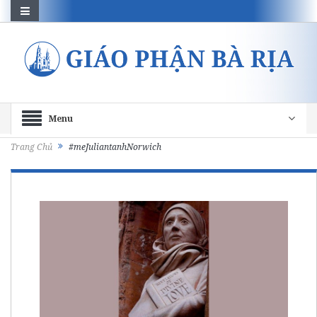
Menu
Trang Chủ
#meJuliantanhNorwich