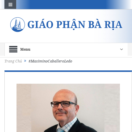
Menu
Trang Chủ
#MaximinoCaballeroLedo