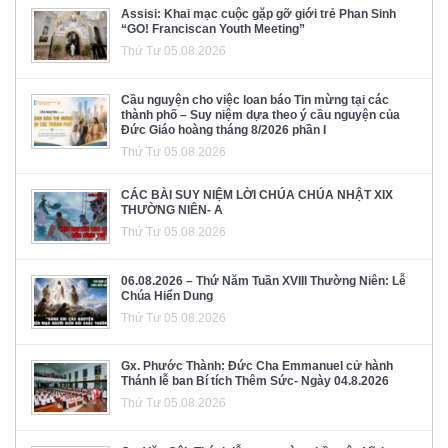
Assisi: Khai mạc cuộc gặp gỡ giới trẻ Phan Sinh
“GO! Franciscan Youth Meeting”
Thứ Tư 05.08.2026
Cầu nguyện cho việc loan báo Tin mừng tại các
thành phố – Suy niệm dựa theo ý cầu nguyện của
Đức Giáo hoàng tháng 8/2026 phần I
Thứ Tư 05.08.2026
CÁC BÀI SUY NIỆM LỜI CHÚA CHÚA NHẬT XIX
THƯỜNG NIÊN- A
Thứ Tư 05.08.2026
06.08.2026 – Thứ Năm Tuần XVIII Thường Niên: Lễ
Chúa Hiển Dung
Thứ Tư 05.08.2026
Gx. Phước Thành: Đức Cha Emmanuel cử hành
Thánh lễ ban Bí tích Thêm Sức- Ngày 04.8.2026
Thứ Tư 05.08.2026