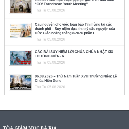
“GO! Franciscan Youth Meeting”
Thứ Tư 05.08.2026
Cầu nguyện cho việc loan báo Tin mừng tại các
thành phố – Suy niệm dựa theo ý cầu nguyện của
Đức Giáo hoàng tháng 8/2026 phần I
Thứ Tư 05.08.2026
CÁC BÀI SUY NIỆM LỜI CHÚA CHÚA NHẬT XIX
THƯỜNG NIÊN- A
Thứ Tư 05.08.2026
06.08.2026 – Thứ Năm Tuần XVIII Thường Niên: Lễ
Chúa Hiển Dung
Thứ Tư 05.08.2026
TÒA GIÁM MỤC BÀ RỊA