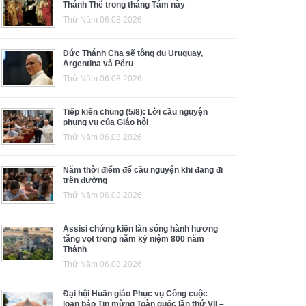
Thánh Thể trong tháng Tám này
Thứ Năm 06.08.2026
Đức Thánh Cha sẽ tông du Uruguay,
Argentina và Pêru
Thứ Năm 06.08.2026
Tiếp kiến chung (5/8): Lời cầu nguyện
phụng vụ của Giáo hội
Thứ Năm 06.08.2026
Năm thời điểm để cầu nguyện khi đang đi
trên đường
Thứ Năm 06.08.2026
Assisi chứng kiến làn sóng hành hương
tăng vọt trong năm kỷ niệm 800 năm
Thánh
Thứ Năm 06.08.2026
Đại hội Huấn giáo Phục vụ Công cuộc
loan báo Tin mừng Toàn quốc lần thứ VII –