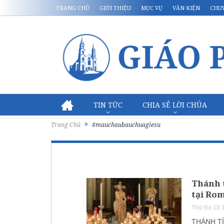
TRANG CHỦ
GIỚI THIỆU
MỤC VỤ
VĂN KIỆN
CHU
TIN TỨC
CHIA SẺ LỜI CHÚA
Trang Chủ
#mauchaubauchuagiesu
Thánh 
tại Rom
Thứ Ba 18.
THÁNH TÍ