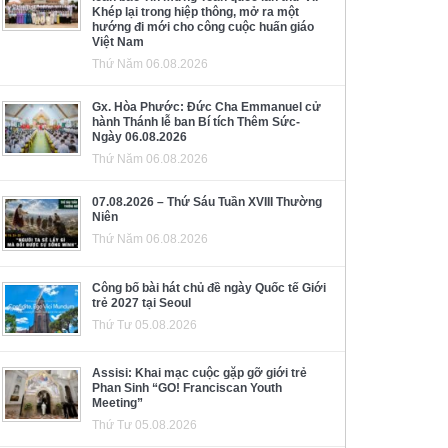
Khép lại trong hiệp thông, mở ra một
hướng đi mới cho công cuộc huấn giáo
Việt Nam
Thứ Năm 06.08.2026
Gx. Hòa Phước: Đức Cha Emmanuel cử
hành Thánh lễ ban Bí tích Thêm Sức-
Ngày 06.08.2026
Thứ Năm 06.08.2026
07.08.2026 – Thứ Sáu Tuần XVIII Thường
Niên
Thứ Năm 06.08.2026
Công bố bài hát chủ đề ngày Quốc tế Giới
trẻ 2027 tại Seoul
Thứ Tư 05.08.2026
Assisi: Khai mạc cuộc gặp gỡ giới trẻ
Phan Sinh “GO! Franciscan Youth
Meeting”
Thứ Tư 05.08.2026