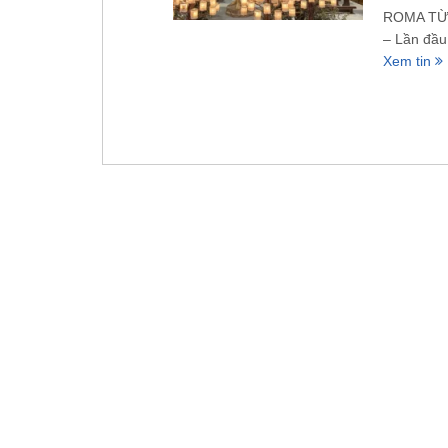
ROMA TỪ 
– Lần đầu 
Xem tin