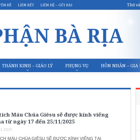
Thứ sá
YÊN ĐỀ
LIÊN KẾT
LIÊN HỆ – GỬI BÀI
THÁNH KINH – GIÁO LÝ
PHỤNG VỤ
HÔN NHÂN – GIA
tích Máu Chúa Giêsu sẽ được kính viếng
a từ ngày 17 đến 25/11/2025
11.2025
CH MÁU CHÚA GIÊSU SẼ ĐƯỢC KÍNH VIẾNG TẠI