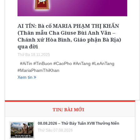
AI TÍN: Bà cố MARIA PHẠM THỊ KHẤN
(Thân mẫu Cha Giuse Bùi Anh Văn –
Chánh xứ Hòa Bình, Giáo phận Bà Rịa)
qua đời
Thứ Ba 18.11.2025
#AiTin #TinBuon #CaoPho #AnTang #LeAnTang
#MariaPhamThiKhan
Xem tin
TIN/ BÀI MỚI
08.08.2026 – Thứ Bảy Tuần XVIII Thường Niên
Thứ Sáu 07.08.2026