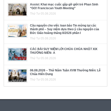
Assisi: Khai mạc cuộc gặp gỡ giới trẻ Phan Sinh
“GO! Franciscan Youth Meeting”
Thứ Tư 05.08.2026
Cầu nguyện cho việc loan báo Tin mừng tại các
thành phố – Suy niệm dựa theo ý cầu nguyện của
Đức Giáo hoàng tháng 8/2026 phần I
Thứ Tư 05.08.2026
CÁC BÀI SUY NIỆM LỜI CHÚA CHÚA NHẬT XIX
THƯỜNG NIÊN- A
Thứ Tư 05.08.2026
06.08.2026 – Thứ Năm Tuần XVIII Thường Niên: Lễ
Chúa Hiển Dung
Thứ Tư 05.08.2026