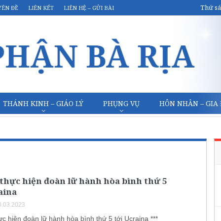
Thứ sá
YÊN ĐỀ
LIÊN KẾT
LIÊN HỆ – GỬI BÀI
THÁNH KINH – GIÁO LÝ
PHỤNG VỤ
HÔN NHÂN – GIA
thực hiện đoàn lữ hành hòa bình thứ 5
aina
.03.2023
c hiện đoàn lữ hành hòa bình thứ 5 tới Ucraina ***