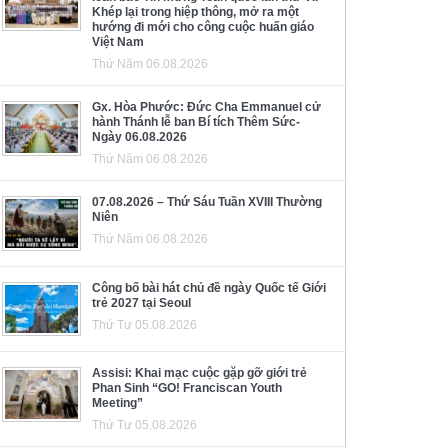
Khép lại trong hiệp thông, mở ra một
hướng đi mới cho công cuộc huấn giáo
Việt Nam
Thứ Năm 06.08.2026
Gx. Hòa Phước: Đức Cha Emmanuel cử
hành Thánh lễ ban Bí tích Thêm Sức-
Ngày 06.08.2026
Thứ Năm 06.08.2026
07.08.2026 – Thứ Sáu Tuần XVIII Thường
Niên
Thứ Năm 06.08.2026
Công bố bài hát chủ đề ngày Quốc tế Giới
trẻ 2027 tại Seoul
Thứ Tư 05.08.2026
Assisi: Khai mạc cuộc gặp gỡ giới trẻ
Phan Sinh “GO! Franciscan Youth
Meeting”
Thứ Tư 05.08.2026