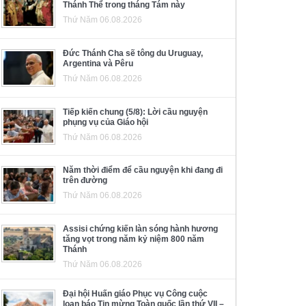
Thánh Thể trong tháng Tám này
Thứ Năm 06.08.2026
Đức Thánh Cha sẽ tông du Uruguay,
Argentina và Pêru
Thứ Năm 06.08.2026
Tiếp kiến chung (5/8): Lời cầu nguyện
phụng vụ của Giáo hội
Thứ Năm 06.08.2026
Năm thời điểm để cầu nguyện khi đang đi
trên đường
Thứ Năm 06.08.2026
Assisi chứng kiến làn sóng hành hương
tăng vọt trong năm kỷ niệm 800 năm
Thánh
Thứ Năm 06.08.2026
Đại hội Huấn giáo Phục vụ Công cuộc
loan báo Tin mừng Toàn quốc lần thứ VII –