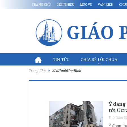
TRANG CHỦ
GIỚI THIỆU
MỤC VỤ
VĂN KIỆN
CHU
TIN TỨC
CHIA SẺ LỜI CHÚA
Trang Chủ
#LuHanhHoaBinh
Ý đang 
tới Ucr
Thứ Năm 30
Ý đang thự