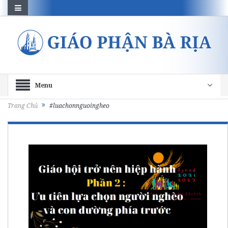
Menu
Trang Chủ
#luachonnguoingheo