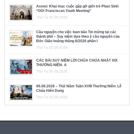
Assisi: Khai mạc cuộc gặp gỡ giới trẻ Phan Sinh
“GO! Franciscan Youth Meeting”
Thứ Tư 05.08.2026
Cầu nguyện cho việc loan báo Tin mừng tại các
thành phố – Suy niệm dựa theo ý cầu nguyện của
Đức Giáo hoàng tháng 8/2026 phần I
Thứ Tư 05.08.2026
CÁC BÀI SUY NIỆM LỜI CHÚA CHÚA NHẬT XIX
THƯỜNG NIÊN- A
Thứ Tư 05.08.2026
06.08.2026 – Thứ Năm Tuần XVIII Thường Niên: Lễ
Chúa Hiển Dung
Thứ Tư 05.08.2026