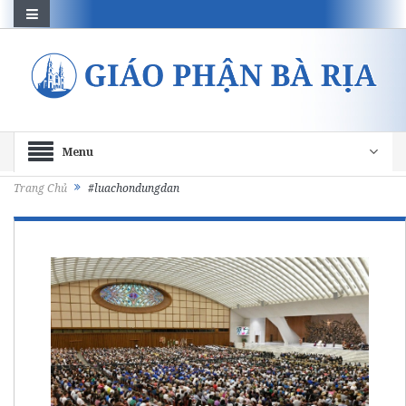
Menu
Trang Chủ
#luachondungdan