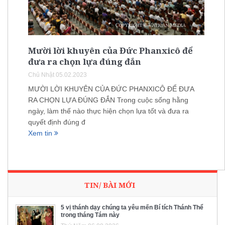
Mười lời khuyên của Đức Phanxicô để
đưa ra chọn lựa đúng đắn
Chủ Nhật 05.02.2023
MƯỜI LỜI KHUYÊN CỦA ĐỨC PHANXICÔ ĐỂ ĐƯA
RA CHỌN LỰA ĐÚNG ĐẮN Trong cuộc sống hằng
ngày, làm thế nào thực hiện chọn lựa tốt và đưa ra
quyết định đúng đ
Xem tin
TIN/ BÀI MỚI
5 vị thánh dạy chúng ta yêu mến Bí tích Thánh Thể
trong tháng Tám này