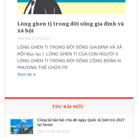
Lòng ghen tị trong đời sống gia đình và
xã hội
Thứ Hai 24.05.2021
LÒNG GHEN TỊ TRONG ĐỜI SỐNG GIA ĐÌNH VÀ XÃ
HỘI Mục lục I. LÒNG GHEN TỊ CỦA CON NGƯỜI II.
LÒNG GHEN TỊ TRONG ĐỜI SỐNG CỘNG ĐOÀN III.
PHƯƠNG THẾ CHỮA TR
Xem tin
TIN/ BÀI MỚI
Công bố bài hát chủ đề ngày Quốc tế Giới trẻ 2027
tại Seoul
Thứ Tư 05.08.2026