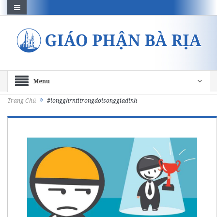
Menu
Trang Chủ
#longghrntitrongdoisonggiadinh