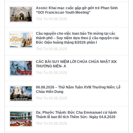
Assisi: Khai mạc cuộc gặp gỡ giới trẻ Phan Sinh
“GO! Franciscan Youth Meeting”
Thứ Tư 05.08.2026
Cầu nguyện cho việc loan báo Tin mừng tại các
thành phố – Suy niệm dựa theo ý cầu nguyện của
Đức Giáo hoàng tháng 8/2026 phần I
Thứ Tư 05.08.2026
CÁC BÀI SUY NIỆM LỜI CHÚA CHÚA NHẬT XIX
THƯỜNG NIÊN- A
Thứ Tư 05.08.2026
06.08.2026 – Thứ Năm Tuần XVIII Thường Niên: Lễ
Chúa Hiển Dung
Thứ Tư 05.08.2026
Gx. Phước Thành: Đức Cha Emmanuel cử hành
Thánh lễ ban Bí tích Thêm Sức- Ngày 04.8.2026
Thứ Tư 05.08.2026