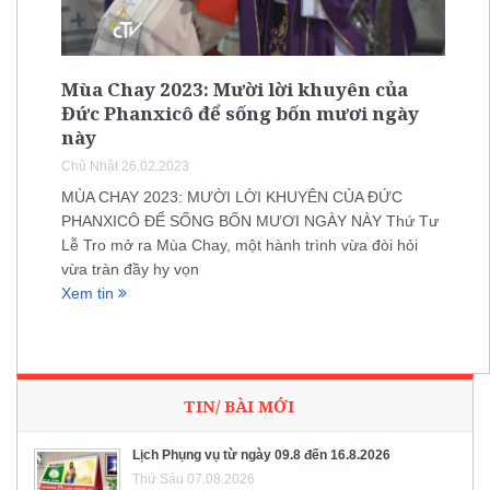
Mùa Chay 2023: Mười lời khuyên của
Đức Phanxicô để sống bốn mươi ngày
này
Chủ Nhật 26.02.2023
MÙA CHAY 2023: MƯỜI LỜI KHUYÊN CỦA ĐỨC
PHANXICÔ ĐỂ SỐNG BỐN MƯƠI NGÀY NÀY Thứ Tư
Lễ Tro mở ra Mùa Chay, một hành trình vừa đòi hỏi
vừa tràn đầy hy vọn
Xem tin
TIN/ BÀI MỚI
Lịch Phụng vụ từ ngày 09.8 đến 16.8.2026
Thứ Sáu 07.08.2026