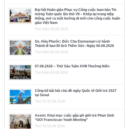
Đại hội Huấn giáo Phục vụ Công cuộc loan báo Tin
mừng Toàn quốc lần thứ VII – Khép lại trong hiệp
thông, mở ra một hướng đi mới cho công cuộc huấn
giáo Việt Nam
Thứ Năm 06.08.2026
Gx. Hòa Phước: Đức Cha Emmanuel cử hành
Thánh lễ ban Bí tích Thêm Sức- Ngày 06.08.2026
Thứ Năm 06.08.2026
07.08.2026 – Thứ Sáu Tuần XVIII Thường Niên
Thứ Năm 06.08.2026
Công bố bài hát chủ đề ngày Quốc tế Giới trẻ 2027
tại Seoul
Thứ Tư 05.08.2026
Assisi: Khai mạc cuộc gặp gỡ giới trẻ Phan Sinh
“GO! Franciscan Youth Meeting”
Thứ Tư 05.08.2026