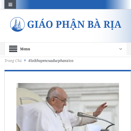
Menu
Trang Chủ
#loikhuyencuaducphanxico