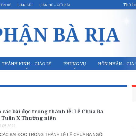
Thứ bả
YÊN ĐỀ
LIÊN KẾT
LIÊN HỆ – GỬI BÀI
THÁNH KINH – GIÁO LÝ
PHỤNG VỤ
HÔN NHÂN – GIA
 các bài đọc trong thánh lễ: Lễ Chúa Ba
à Tuần X Thường niên
0.05.2021
CÁC BÀI ĐỌC TRONG THÁNH LỄ LỄ CHÚA BA NGÔI