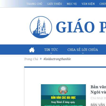
TRANG CHỦ
GIỚI THIỆU
MỤC VỤ
VĂN KIỆN
CHU
TIN TỨC
CHIA SẺ LỜI CHÚA
Trang Chủ
#loidoctrongthanhle
Bản văn
Ngôi v
Chủ Nhật 3
BẢN VĂN 