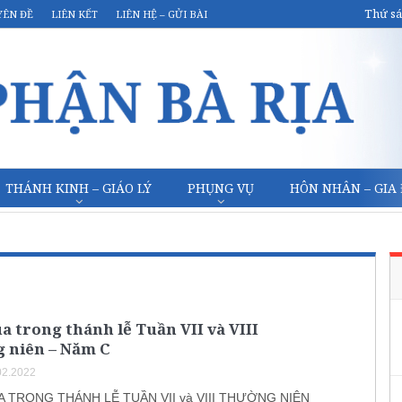
Thứ sá
YÊN ĐỀ
LIÊN KẾT
LIÊN HỆ – GỬI BÀI
THÁNH KINH – GIÁO LÝ
PHỤNG VỤ
HÔN NHÂN – GIA
a trong thánh lễ Tuần VII và VIII
 niên – Năm C
02.2022
 TRONG THÁNH LỄ TUẦN VII và VIII THƯỜNG NIÊN