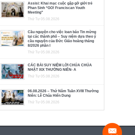
Assisi: Khai mạc cuộc gặp gỡ giới trẻ
Phan Sinh “GO! Franciscan Youth
Meeting”
Thứ Tư 05.08.2026
Cầu nguyện cho việc loan báo Tin mừng
tại các thành phố – Suy niệm dựa theo ý
cầu nguyện của Đức Giáo hoàng tháng
8/2026 phần I
Thứ Tư 05.08.2026
CÁC BÀI SUY NIỆM LỜI CHÚA CHÚA
NHẬT XIX THƯỜNG NIÊN- A
Thứ Tư 05.08.2026
06.08.2026 – Thứ Năm Tuần XVIII Thường
Niên: Lễ Chúa Hiển Dung
Thứ Tư 05.08.2026