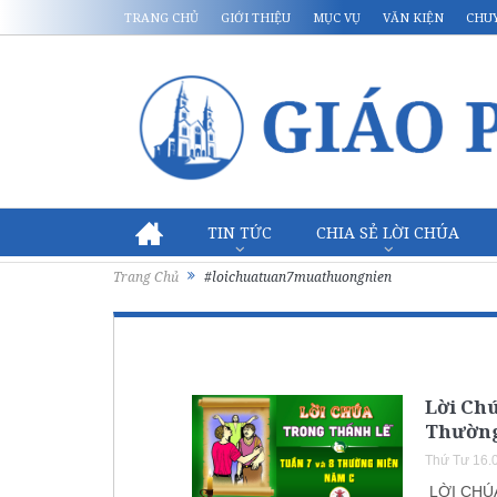
TRANG CHỦ
GIỚI THIỆU
MỤC VỤ
VĂN KIỆN
CHU
TIN TỨC
CHIA SẺ LỜI CHÚA
Trang Chủ
#loichuatuan7muathuongnien
Lời Chú
Thường
Thứ Tư 16.
LỜI CHÚA