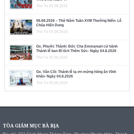
Thứ Tư 05.08.2026
06.08.2026 – Thứ Năm Tuần XVIII Thường Niên: Lễ
Chúa Hiển Dung
Thứ Tư 05.08.2026
Gx. Phước Thành: Đức Cha Emmanuel cử hành
Thánh lễ ban Bí tích Thêm Sức- Ngày 04.8.2026
Thứ Tư 05.08.2026
Gx. Văn Côi: Thánh lễ tạ ơn mừng hồng ân Vĩnh
khấn- Ngày 04.8.2026
Thứ Tư 05.08.2026
TÒA GIÁM MỤC BÀ RỊA