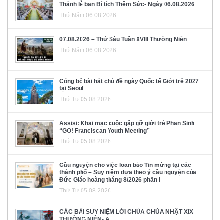
Thánh lễ ban Bí tích Thêm Sức- Ngày 06.08.2026
Thứ Năm 06.08.2026
07.08.2026 – Thứ Sáu Tuần XVIII Thường Niên
Thứ Năm 06.08.2026
Công bố bài hát chủ đề ngày Quốc tế Giới trẻ 2027
tại Seoul
Thứ Tư 05.08.2026
Assisi: Khai mạc cuộc gặp gỡ giới trẻ Phan Sinh
“GO! Franciscan Youth Meeting”
Thứ Tư 05.08.2026
Cầu nguyện cho việc loan báo Tin mừng tại các
thành phố – Suy niệm dựa theo ý cầu nguyện của
Đức Giáo hoàng tháng 8/2026 phần I
Thứ Tư 05.08.2026
CÁC BÀI SUY NIỆM LỜI CHÚA CHÚA NHẬT XIX
THƯỜNG NIÊN- A