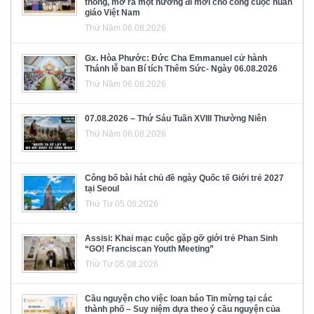
thông, mở ra một hướng đi mới cho công cuộc huấn
giáo Việt Nam
Thứ Năm 06.08.2026
Gx. Hòa Phước: Đức Cha Emmanuel cử hành
Thánh lễ ban Bí tích Thêm Sức- Ngày 06.08.2026
Thứ Năm 06.08.2026
07.08.2026 – Thứ Sáu Tuần XVIII Thường Niên
Thứ Năm 06.08.2026
Công bố bài hát chủ đề ngày Quốc tế Giới trẻ 2027
tại Seoul
Thứ Tư 05.08.2026
Assisi: Khai mạc cuộc gặp gỡ giới trẻ Phan Sinh
“GO! Franciscan Youth Meeting”
Thứ Tư 05.08.2026
Cầu nguyện cho việc loan báo Tin mừng tại các
thành phố – Suy niệm dựa theo ý cầu nguyện của