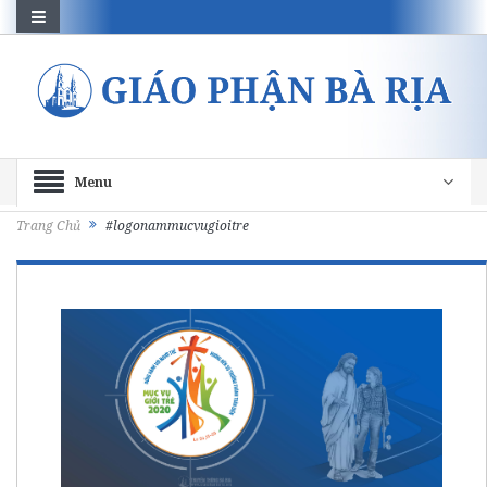
Menu
Trang Chủ
#logonammucvugioitre