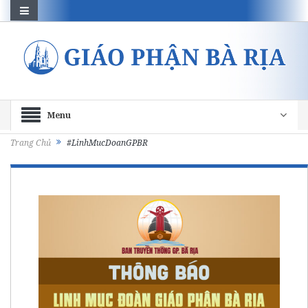
Menu
Trang Chủ
#LinhMucDoanGPBR