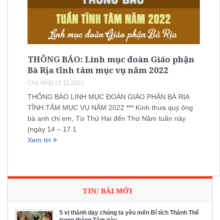
THÔNG BÁO: Linh mục đoàn Giáo phận
Bà Rịa tĩnh tâm mục vụ năm 2022
Chủ Nhật 13.11.2022
THÔNG BÁO LINH MỤC ĐOÀN GIÁO PHẬN BÀ RỊA
TĨNH TÂM MỤC VỤ NĂM 2022 *** Kính thưa quý ông
bà anh chị em, Từ Thứ Hai đến Thứ Năm tuần này
(ngày 14 – 17.1
Xem tin
TIN/ BÀI MỚI
5 vị thánh dạy chúng ta yêu mến Bí tích Thánh Thể